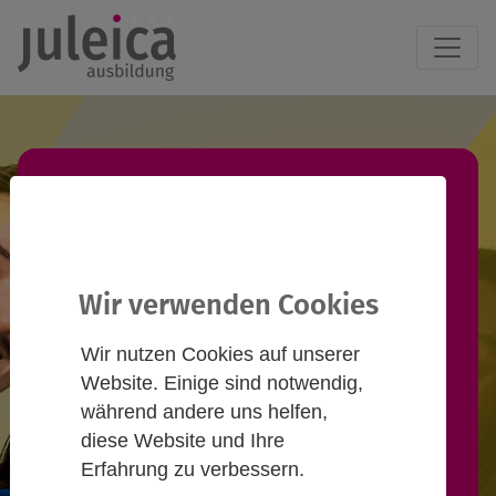
Juleica-Ausbildung
finden!
Wir verwenden Cookies
Du willst eine Juleica-Ausbildung
Wir nutzen Cookies auf unserer
machen und suchst einen
Website. Einige sind notwendig,
passenden Termin? Informiere
während andere uns helfen,
diese Website und Ihre
dich hier und nimm Kontakt zu
Erfahrung zu verbessern.
Anbieter*innen auf!