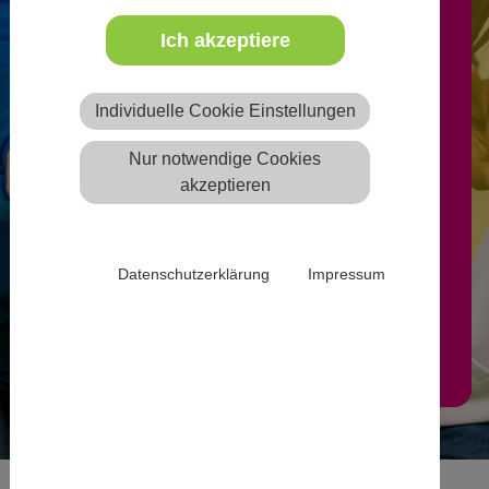
Ich akzeptiere
Freie Ausbildungsplätze können
nach Anmeldung von
Individuelle Cookie Einstellungen
anerkannten freien oder
Nur notwendige Cookies
öffentlichen Trägern der
akzeptieren
Jugendhilfe auf der Website
eintragen werden.
Datenschutzerklärung
Impressum
Mehr Infos