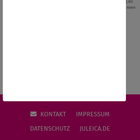
Angebote auf juleica-ausbildung.de
Angebote weiterer Anbieter*innen
sortieren nach / filtern:
Name
Datum
Datum
Region
Art
Verband
Online-Kurse
Favoriten
0
KONTAKT
IMPRESSUM
DATENSCHUTZ
JULEICA.DE