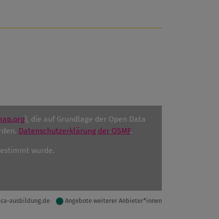
map.org
), die auf Grundlage der Open Data
rden.
Datenschutzerklärung der OSMF
.
ugestimmt wurde.
ica-ausbildung.de
Angebote weiterer Anbieter*innen