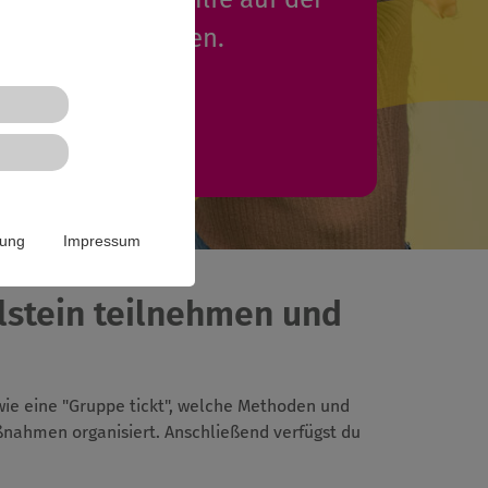
 eintragen werden.
Mehr Infos
rung
Impressum
olstein teilnehmen und
 wie eine "Gruppe tickt", welche Methoden und
ßnahmen organisiert. Anschließend verfügst du