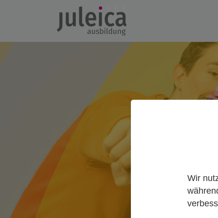
Wir nut
während
verbess