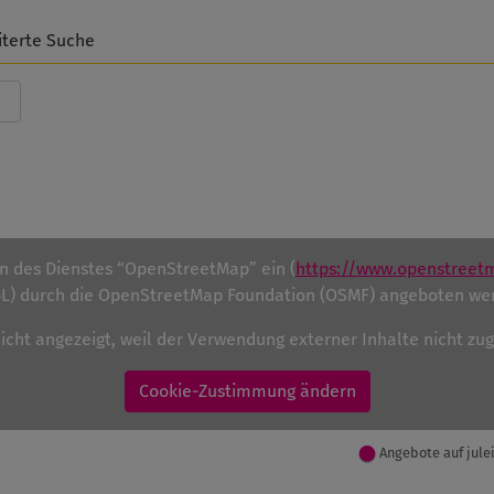
iterte Suche
en des Dienstes “OpenStreetMap” ein (
https://www.openstreet
) durch die OpenStreetMap Foundation (OSMF) angeboten we
nicht angezeigt, weil der Verwendung externer Inhalte nicht z
Cookie-Zustimmung ändern
Angebote auf jule