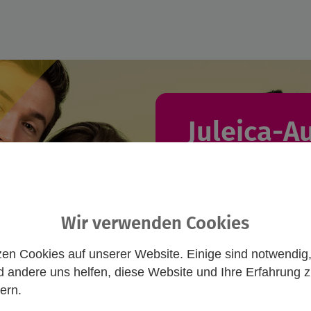
Juleica-A
Du willst eine J
suchst einen pass
Wir verwenden Cookies
hier und nimm Ko
zen Cookies auf unserer Website. Einige sind notwendig
Freie Ausbil
 andere uns helfen, diese Website und Ihre Erfahrung 
Anmeldung von
ern.
öffentlichen Trä