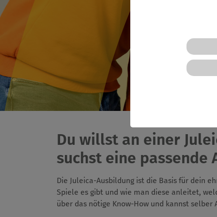
Du willst an einer Jul
suchst eine passende 
Die Juleica-Ausbildung ist die Basis für dein 
Spiele es gibt und wie man diese anleitet, w
über das nötige Know-How und kannst selber 