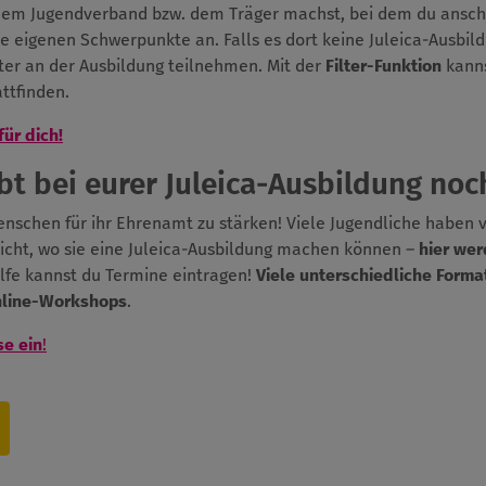
 dem Jugendverband bzw. dem Träger machst, bei dem du anschl
ie eigenen Schwerpunkte an. Falls es dort keine Juleica-Ausbil
er an der Ausbildung teilnehmen. Mit der
Filter-Funktion
kanns
ttfinden.
für dich!
t bei eurer Juleica-Ausbildung noch
Menschen für ihr Ehrenamt zu stärken! Viele Jugendliche haben 
icht, wo sie eine Juleica-Ausbildung machen können –
hier wer
ilfe kannst du Termine eintragen!
Viele unterschiedliche Forma
nline-Workshops
.
se ein
!