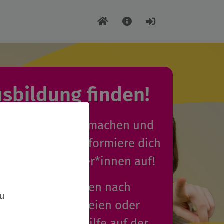
usbildung finden!
uleica-Ausbildung machen und
enden Termin? Informiere dich
ntakt zu Anbieter*innen auf!
,
dungsplätze können nach
zu
 anerkannten freien oder
gern der Jugendhilfe auf der