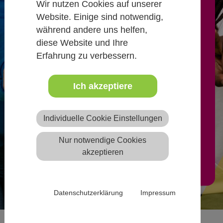
Wir nutzen Cookies auf unserer
Website. Einige sind notwendig,
Freie Ausbildungsplätze können
während andere uns helfen,
nach Anmeldung von
diese Website und Ihre
Erfahrung zu verbessern.
anerkannten freien oder
öffentlichen Trägern der
Ich akzeptiere
Jugendhilfe auf der Website
eintragen werden.
Individuelle Cookie Einstellungen
Nur notwendige Cookies
Mehr Infos
akzeptieren
Datenschutzerklärung
Impressum