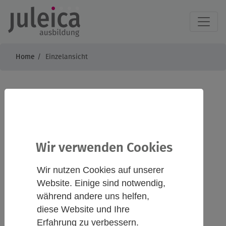
Home
Einzelansicht
JuLeiCa-Fortbildung:
"Moderne
Erlebnispädagogik -
Wir verwenden Cookies
Praxis zum
Wir nutzen Cookies auf unserer
Website. Einige sind notwendig,
Selbsterfahren!"
während andere uns helfen,
diese Website und Ihre
Erfahrung zu verbessern.