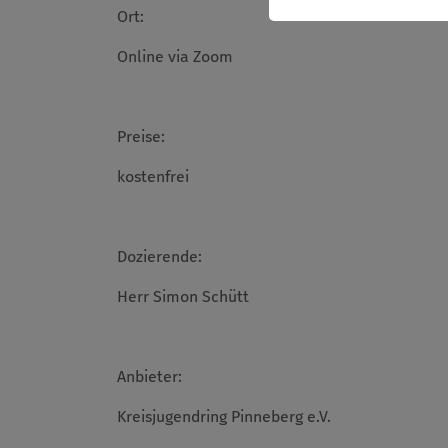
Ort:
Online via Zoom
Preise:
kostenfrei
Dozierende:
Herr Simon Schütt
Anbieter:
Kreisjugendring Pinneberg e.V.