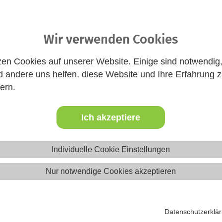
ir kurzfristig bekannt – die Termine sind gesetzt. Also, Kalen
en mit auf – sprecht uns gerne an. Wir freuen uns, mit euch 
Wir verwenden Cookies
zen Cookies auf unserer Website. Einige sind notwendig
afunktion, Microfon & Lautsprechen (oder Kopfhöhrer)
 andere uns helfen, diese Website und Ihre Erfahrung 
ern.
Ich akzeptiere
Individuelle Cookie Einstellungen
Nur notwendige Cookies akzeptieren
Datenschutzerklä