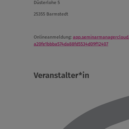
Düsterlohe 5
25355 Barmstedt
Onlineanmeldung:
app.seminarmanagercloud.d
a20fe1bbba574da88fd5534d09f12407
Veranstalter*in