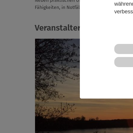
Neben praktischen Übungen geht es auch um 
während
Fähigkeiten, in Notfällen sicher zu handeln u
verbess
Veranstalter*in