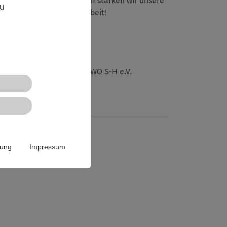
n in Gruppen. Gemeinsam stärken wir unsere
zu
s Umfeld in der Jugendarbeit!
Landesjugendwerk der AWO S-H e.V.
Website
www.ljw-awo-sh.de
rung
Impressum